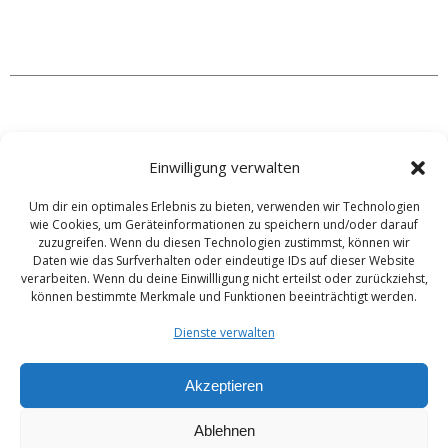
weitere Stellenangebote aus unserem
Einwilligung verwalten
Bereich
Um dir ein optimales Erlebnis zu bieten, verwenden wir Technologien
wie Cookies, um Geräteinformationen zu speichern und/oder darauf
zuzugreifen. Wenn du diesen Technologien zustimmst, können wir
Daten wie das Surfverhalten oder eindeutige IDs auf dieser Website
verarbeiten. Wenn du deine Einwillligung nicht erteilst oder zurückziehst,
können bestimmte Merkmale und Funktionen beeinträchtigt werden.
Dienste verwalten
Akzeptieren
Impressum
|
Datenschutz
|
Kontakt
Ablehnen